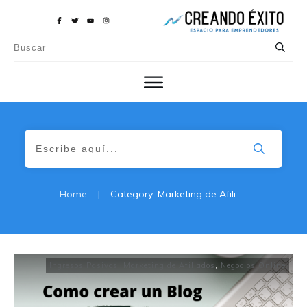
Home
|
Category: Marketing de Afiliados
Ingresos Pasivos
,
Marketing de Afiliados
,
Negocios Online