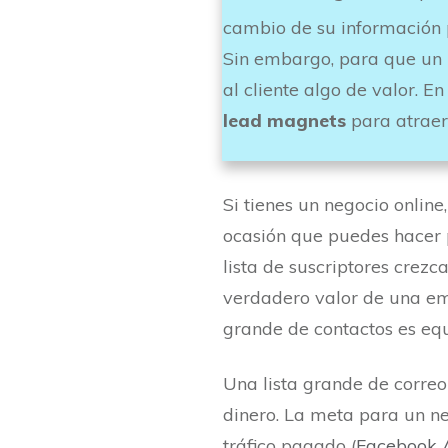
cambio de su información 
Sin embargo, para que un 
al cliente algo de valor. E
lead magnets
para atraer 
Si tienes un negocio onli
ocasión que puedes hacer pa
lista de suscriptores crezc
verdadero valor de una emp
grande de contactos es equ
Una lista grande de correo
dinero. La meta para un ne
tráfico pagado (
Facebook 