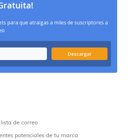
Gratuita!
s para que atraigas a miles de suscriptores a
reo
Descargar
lista de correo
ientes potenciales de tu marca