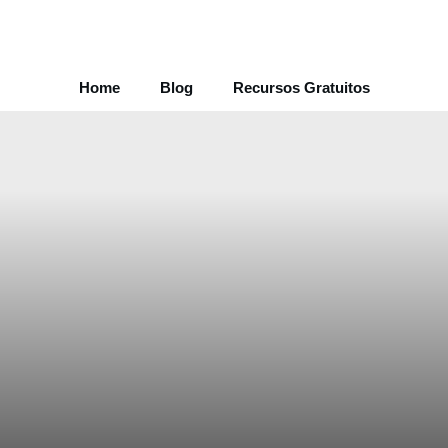
s para
ganar dinero
dede casa haciendo Marketing de afiliación de
Home
Blog
Recursos Gratuitos