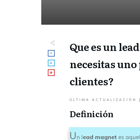
Que es un lea
necesitas uno 
clientes?
ÚLTIMA ACTUALIZACIÓN
Definición
U
n l
ead magnet
es aquel